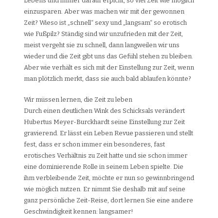
Lebens und immer darauf erpicht, so viel Zeit wie möglich
einzusparen. Aber was machen wir mit der gewonnen
Zeit? Wieso ist „schnell“ sexy und „langsam“ so erotisch
wie Fußpilz? Ständig sind wir unzufrieden mit der Zeit,
meist vergeht sie zu schnell, dann langweilen wir uns
wieder und die Zeit gibt uns das Gefühl stehen zu bleiben.
Aber wie verhält es sich mit der Einstellung zur Zeit, wenn
man plötzlich merkt, dass sie auch bald ablaufen könnte?
Wir müssen lernen, die Zeit zu leben
Durch einen deutlichen Wink des Schicksals verändert
Hubertus Meyer-Burckhardt seine Einstellung zur Zeit
gravierend. Er lässt ein Leben Revue passieren und stellt
fest, dass er schon immer ein besonderes, fast
erotisches Verhältnis zu Zeit hatte und sie schon immer
eine dominierende Rolle in seinem Leben spielte. Die
ihm verbleibende Zeit, möchte er nun so gewinnbringend
wie möglich nutzen. Er nimmt Sie deshalb mit auf seine
ganz persönliche Zeit-Reise, dort lernen Sie eine andere
Geschwindigkeit kennen: langsamer!