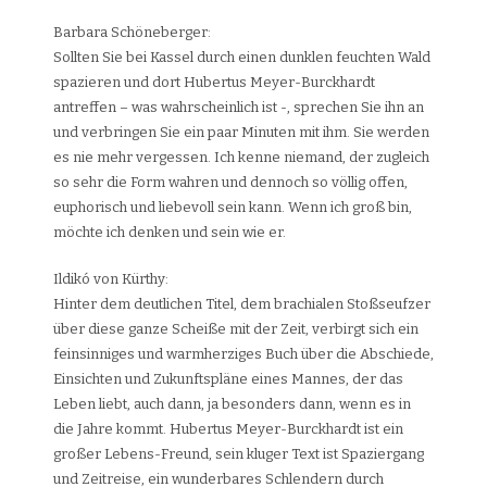
Barbara Schöneberger:
Sollten Sie bei Kassel durch einen dunklen feuchten Wald
spazieren und dort Hubertus Meyer-Burckhardt
antreffen – was wahrscheinlich ist -, sprechen Sie ihn an
und verbringen Sie ein paar Minuten mit ihm. Sie werden
es nie mehr vergessen. Ich kenne niemand, der zugleich
so sehr die Form wahren und dennoch so völlig offen,
euphorisch und liebevoll sein kann. Wenn ich groß bin,
möchte ich denken und sein wie er.
Ildikó von Kürthy:
Hinter dem deutlichen Titel, dem brachialen Stoßseufzer
über diese ganze Scheiße mit der Zeit, verbirgt sich ein
feinsinniges und warmherziges Buch über die Abschiede,
Einsichten und Zukunftspläne eines Mannes, der das
Leben liebt, auch dann, ja besonders dann, wenn es in
die Jahre kommt. Hubertus Meyer-Burckhardt ist ein
großer Lebens-Freund, sein kluger Text ist Spaziergang
und Zeitreise, ein wunderbares Schlendern durch