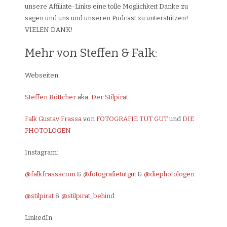
unsere Affiliate-Links eine tolle Möglichkeit Danke zu
sagen und uns und unseren Podcast zu unterstützen!
VIELEN DANK!
Mehr von Steffen & Falk:
Webseiten:
Steffen Böttcher
aka.
Der Stilpirat
Falk Gustav Frassa
von
FOTOGRAFIE TUT GUT
und
DIE
PHOTOLOGEN
Instagram:
@falkfrassacom
&
@fotografietutgut
&
@diephotologen
@stilpirat
&
@stilpirat_behind
LinkedIn: