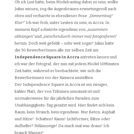
Ob ich Lust hätte, beim Modelcasting dabei zu sein, wollte
Julius wissen, zog die Augenbrauen erwartungsvoll nach
oben und verharrte in ebendieser Pose.
„Donnerstag?
Klar!“
Ich war froh, unter Leuten zu sein, in Accra. In
meinem Kopf schwirrte irgendwas von
„zusammen
abhängen“
und
„zwischendurch immer mal fotografieren“
herum. Doch weit gefehlt – sehr weit sogar! Julius hatte
die 30 BewerberInnen alle zur selben Zeit am
Independence Square in Accra
antreten lassen und
ich war der Fotograf, der nun mit jedem Model 10Minuten
Zeit hatte, während er beobachtete, wie sich die
Bewerberinnen vor der Kamera anstellten.
Der Independence Square in Accra ist ein riesiger,
kahler Platz, der von Tribünen umsäumt ist und
normalerweise für die jährlichen Paraden zum
Unabhängigkeits-Tag genutzt wird. Hier findet sich kein
Baum, kein Strauch, kein irgendwas. Nur Beton, Asphalt
und Hitze! Schatten? Kaum! Lichtformer, Blitze oder
Aufheller? Fehlanzeige! Da mach mal was draus! Ich
brauch Wasser!